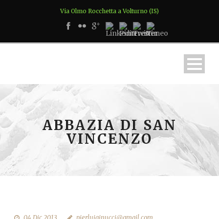
Via Olmo Rocchetta a Volturno (IS)
ABBAZIA DI SAN
VINCENZO
04 Dic 2013
pierluiginucci@gmail.com