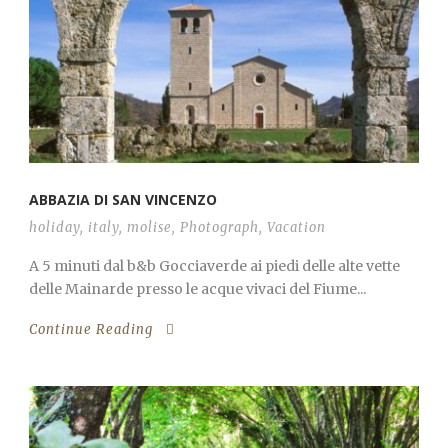
ABBAZIA DI SAN VINCENZO
holiday
,
italy
,
molise
,
Photograph
,
Vacation
A 5 minuti dal b&b Gocciaverde ai piedi delle alte vette
delle Mainarde presso le acque vivaci del Fiume...
Continue Reading