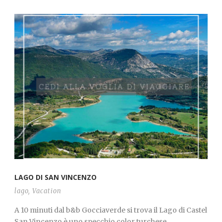
LAGO DI SAN VINCENZO
lago
,
Vacation
A 10 minuti dal b&b Gocciaverde si trova il Lago di Castel
San Vincenzo è uno specchio color turchese...