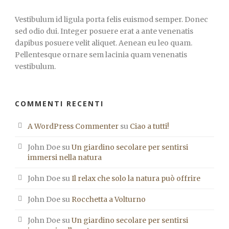
Vestibulum id ligula porta felis euismod semper. Donec
sed odio dui. Integer posuere erat a ante venenatis
dapibus posuere velit aliquet. Aenean eu leo quam.
Pellentesque ornare sem lacinia quam venenatis
vestibulum.
COMMENTI RECENTI
A WordPress Commenter
su
Ciao a tutti!
John Doe
su
Un giardino secolare per sentirsi
immersi nella natura
John Doe
su
Il relax che solo la natura può offrire
John Doe
su
Rocchetta a Volturno
John Doe
su
Un giardino secolare per sentirsi