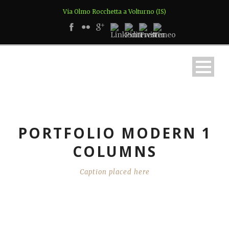
Via Olmo Rocchetta a Volturno (IS)
PORTFOLIO MODERN 1
COLUMNS
Caption placed here