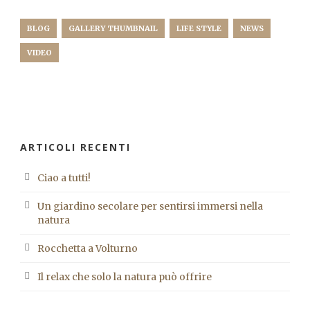
BLOG
GALLERY THUMBNAIL
LIFE STYLE
NEWS
VIDEO
ARTICOLI RECENTI
Ciao a tutti!
Un giardino secolare per sentirsi immersi nella
natura
Rocchetta a Volturno
Il relax che solo la natura può offrire