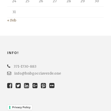
24
25
26
27
28
29
30
31
« Feb
INFO!
371-1730-883
info@bnbgocciaverde.one
Privacy Policy