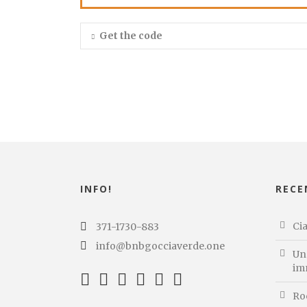
Get the code
INFO!
RECE
Cia
371-1730-883
info@bnbgocciaverde.one
Un 
im
Ro