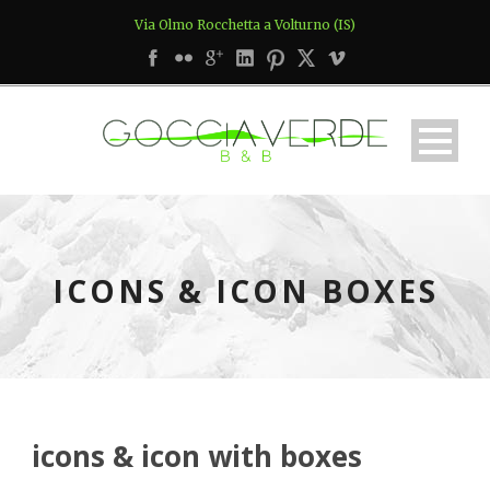
Via Olmo Rocchetta a Volturno (IS)
ICONS & ICON BOXES
icons & icon with boxes