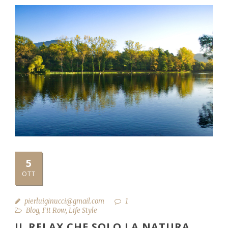
5
OTT
pierluiginucci@gmail.com
1
Blog
,
Fit Row
,
Life Style
IL RELAX CHE SOLO LA NATURA