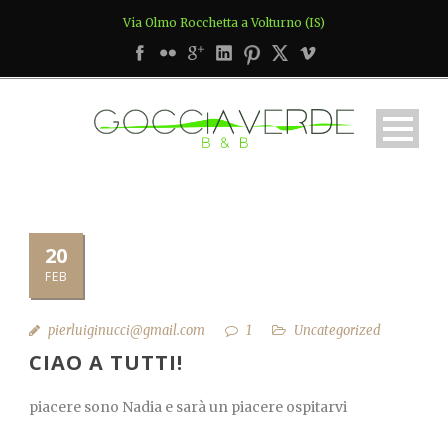
Via Olmo Rocchetta a Volturno (IS)
20
FEB
pierluiginucci@gmail.com
1
Uncategorized
CIAO A TUTTI!
piacere sono Nadia e sarà un piacere ospitarvi