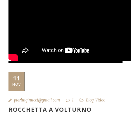
11
NOV
pierluiginucci@gmail.com
1
Blog
,
Video
ROCCHETTA A VOLTURNO