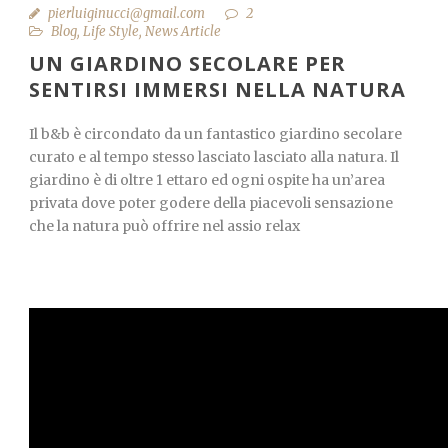
pierluiginucci@gmail.com
2
Blog
,
Life Style
,
News Article
UN GIARDINO SECOLARE PER
SENTIRSI IMMERSI NELLA NATURA
Il b&b è circondato da un fantastico giardino secolare
curato e al tempo stesso lasciato lasciato alla natura. Il
giardino è di oltre 1 ettaro ed ogni ospite ha un’area
privata dove poter godere della piacevoli sensazione
che la natura può offrire nel assio relax